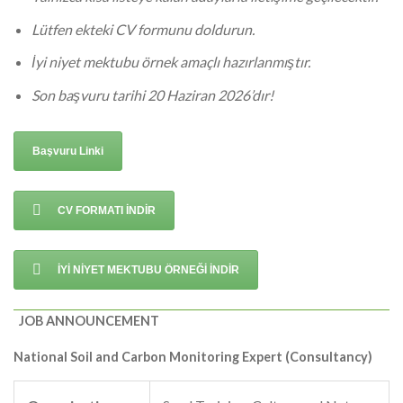
Lütfen ekteki CV formunu doldurun.
İyi niyet mektubu örnek amaçlı hazırlanmıştır.
Son başvuru tarihi 20 Haziran 2026’dır!
Başvuru Linki
CV FORMATI İNDİR
İYİ NİYET MEKTUBU ÖRNEĞİ İNDİR
JOB ANNOUNCEMENT
National Soil and Carbon Monitoring Expert (Consultancy)