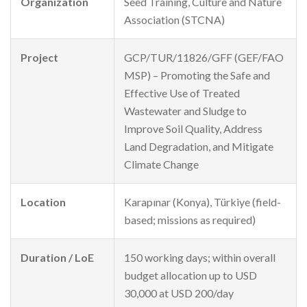
Organization
Seed Training, Culture and Nature
Association (STCNA)
Project
GCP/TUR/11826/GFF (GEF/FAO
MSP) – Promoting the Safe and
Effective Use of Treated
Wastewater and Sludge to
Improve Soil Quality, Address
Land Degradation, and Mitigate
Climate Change
Location
Karapınar (Konya), Türkiye (field-
based; missions as required)
Duration / LoE
150 working days; within overall
budget allocation up to USD
30,000 at USD 200/day