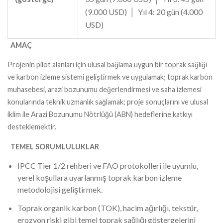
(9.000 USD) │ Yıl 4: 20 gün (4.000
USD)
AMAÇ
Projenin pilot alanları için ulusal bağlama uygun bir toprak sağlığı
ve karbon izleme sistemi geliştirmek ve uygulamak; toprak karbon
muhasebesi, arazi bozunumu değerlendirmesi ve saha izlemesi
konularında teknik uzmanlık sağlamak; proje sonuçlarını ve ulusal
iklim ile Arazi Bozunumu Nötrlüğü (ABN) hedeflerine katkıyı
desteklemektir.
TEMEL SORUMLULUKLAR
IPCC Tier 1/2 rehberi ve FAO protokolleri ile uyumlu,
yerel koşullara uyarlanmış toprak karbon izleme
metodolojisi geliştirmek.
Toprak organik karbon (TOK), hacim ağırlığı, tekstür,
erozyon riski gibi temel toprak sağlığı göstergelerini