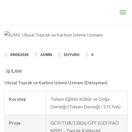
09/06/2026
ADMIN
DUYURU
0
İŞ İLANI
Ulusal Toprak ve Karbon İzleme Uzmanı (Danışman)
Kuruluş
Tohum Eğitim Kültür ve Doğa
Derneği (Tohum Derneği / STCNA)
Proje
GCP/TUR/11826/GFF (GEF/FAO
MSP) – Toprak Kalitesini