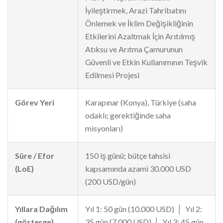
İyileştirmek, Arazi Tahribatını
Önlemek ve İklim Değişikliğinin
Etkilerini Azaltmak İçin Arıtılmış
Atıksu ve Arıtma Çamurunun
Güvenli ve Etkin Kullanımının Teşvik
Edilmesi Projesi
Görev Yeri
Karapınar (Konya), Türkiye (saha
odaklı; gerektiğinde saha
misyonları)
Süre / Efor
150 iş günü; bütçe tahsisi
(LoE)
kapsamında azami 30.000 USD
(200 USD/gün)
Yıllara Dağılım
Yıl 1: 50 gün (10.000 USD) │ Yıl 2:
(gösterge)
35 gün (7.000 USD) │ Yıl 3: 45 gün