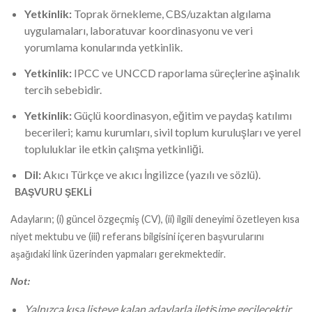
Yetkinlik:
Toprak örnekleme, CBS/uzaktan algılama
uygulamaları, laboratuvar koordinasyonu ve veri
yorumlama konularında yetkinlik.
Yetkinlik:
IPCC ve UNCCD raporlama süreçlerine aşinalık
tercih sebebidir.
Yetkinlik:
Güçlü koordinasyon, eğitim ve paydaş katılımı
becerileri; kamu kurumları, sivil toplum kuruluşları ve yerel
topluluklar ile etkin çalışma yetkinliği.
Dil:
Akıcı Türkçe ve akıcı İngilizce (yazılı ve sözlü).
BAŞVURU ŞEKLİ
Adayların; (i) güncel özgeçmiş (CV), (ii) ilgili deneyimi özetleyen kısa
niyet mektubu ve (iii) referans bilgisini içeren başvurularını
aşağıdaki link üzerinden yapmaları gerekmektedir.
Not:
Yalnızca kısa listeye kalan adaylarla iletişime geçilecektir.